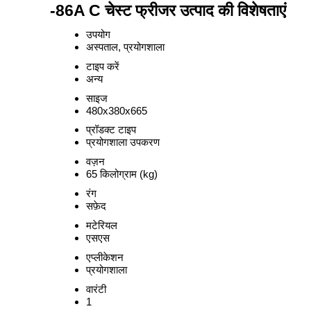
-86A C चेस्ट फ्रीजर उत्पाद की विशेषताएं
उपयोग
अस्पताल, प्रयोगशाला
टाइप करें
अन्य
साइज
480x380x665
प्रॉडक्ट टाइप
प्रयोगशाला उपकरण
वज़न
65 किलोग्राम (kg)
रंग
सफ़ेद
मटेरियल
एसएस
एप्लीकेशन
प्रयोगशाला
वारंटी
1