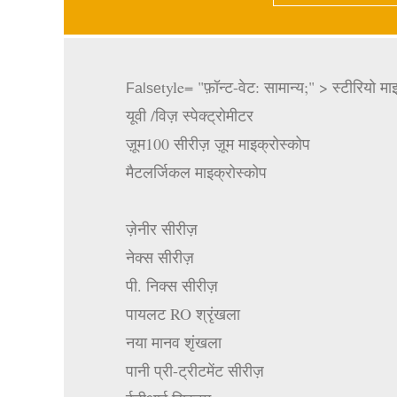
tyle= "फ़ॉन्ट-वेट: सामान्य;" > स्टीरियो मा
False
यूवी /विज़ स्पेक्ट्रोमीटर
ज़ूम100 सीरीज़ ज़ूम माइक्रोस्कोप
मैटलर्जिकल माइक्रोस्कोप
ज़ेनीर सीरीज़
नेक्स सीरीज़
पी. निक्स सीरीज़
पायलट RO श्रृंखला
नया मानव शृंखला
पानी प्री-ट्रीटमेंट सीरीज़